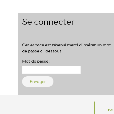
Se connecter
Cet espace est réservé merci d'insérer un mot
de passe ci-dessous :
Mot de passe :
L’A