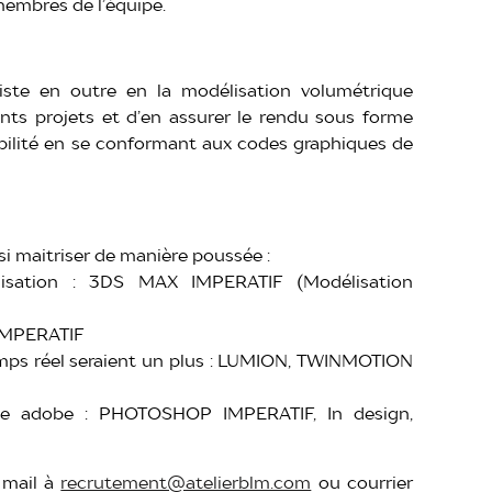
 membres de l’équipe.
iste en outre en la modélisation volumétrique
ents projets et d’en assurer le rendu sous forme
ibilité en se conformant aux codes graphiques de
si maitriser de manière poussée :
lisation : 3DS MAX IMPERATIF (Modélisation
 IMPERATIF
emps réel seraient un plus : LUMION, TWINMOTION
uite adobe : PHOTOSHOP IMPERATIF, In design,
a mail à
recrutement@atelierblm.com
ou courrier