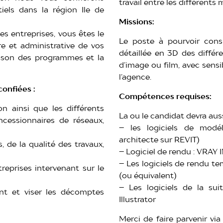
travail entre les différents
iels dans la région Ile de
Missions:
les entreprises, vous êtes le
Le poste à pourvoir cons
re et administrative de vos
détaillée en 3D des différ
raison des programmes et la
d’image ou film, avec sens
l’agence.
confiées :
Compétences requises:
on ainsi que les différents
La ou le candidat devra aus
oncessionnaires de réseaux,
– les logiciels de modé
architecte sur REVIT)
, de la qualité des travaux,
– Logiciel de rendu : VRAY
– Les logiciels de rendu t
treprises intervenant sur le
(ou équivalent)
– Les logiciels de la s
ent et viser les décomptes
Illustrator
Merci de faire parvenir vi