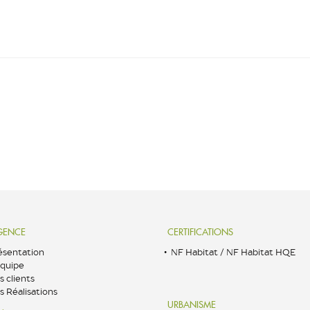
GENCE
CERTIFICATIONS
ésentation
NF Habitat / NF Habitat HQE
équipe
s clients
s Réalisations
URBANISME